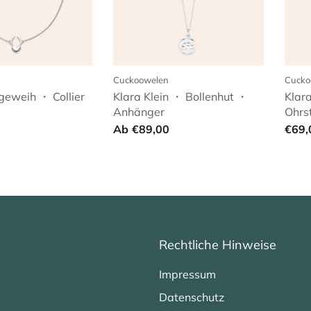
Cuckoowelen
Cucko
geweih ・ Collier
Klara Klein ・ Bollenhut ・
Klar
Anhänger
Ohrs
Ab
€89,00
€69,
Rechtliche Hinweise
Impressum
Datenschutz