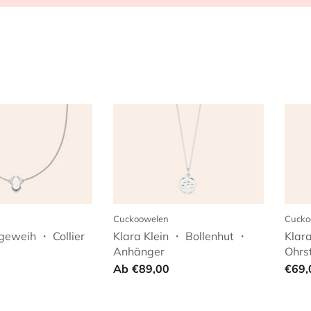
Cuckoowelen
Cucko
geweih ・ Collier
Klara Klein ・ Bollenhut ・
Klar
Anhänger
Ohrs
Ab
€89,00
€69,