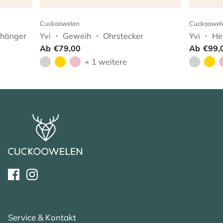
Cuckoowelen
Cuckoowel
nhänger
Yvi ・ Geweih ・ Ohrstecker
Yvi ・ He
Ab
€79,00
Ab
€99,
+ 1 weitere
Service & Kontakt