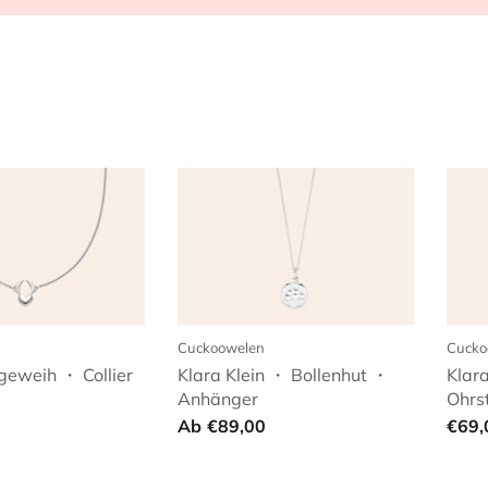
Cuckoowelen
Cucko
geweih ・ Collier
Klara Klein ・ Bollenhut ・
Klar
Anhänger
Ohrs
Ab
€89,00
€69,